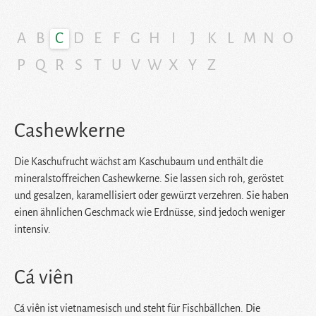
A
B
C
D
E
F
G
H
I
J
K
L
M
N
O
P
Q
R
S
T
U
V
W
X
Y
Z
Cashewkerne
Die Kaschufrucht wächst am Kaschubaum und enthält die
mineralstoffreichen Cashewkerne. Sie lassen sich roh, geröstet
und gesalzen, karamellisiert oder gewürzt verzehren. Sie haben
einen ähnlichen Geschmack wie Erdnüsse, sind jedoch weniger
intensiv.
Cá viên
Cá viên ist vietnamesisch und steht für Fischbällchen. Die