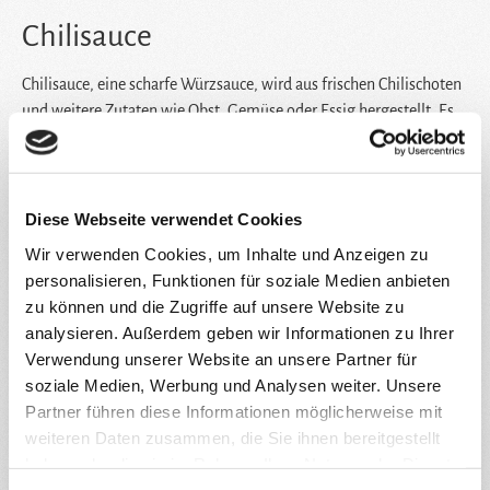
Chilisauce
Chilisauce, eine scharfe Würzsauce, wird aus frischen Chilischoten
und weitere Zutaten wie Obst, Gemüse oder Essig hergestellt. Es
gibt sie in unterschiedlichen Schärfegraden und Sorten, wie zum
Beispiel als süße Chilisauce. Die Chilisauce kann als Dip- und
Würzsauce verwendet werden, die süße Chilisauce eignet sich vor
allem zum Dippen von Frühlingsrollen und anderen frittierten
Diese Webseite verwendet Cookies
Gerichten.
Wir verwenden Cookies, um Inhalte und Anzeigen zu
personalisieren, Funktionen für soziale Medien anbieten
zu können und die Zugriffe auf unsere Website zu
Chili-Sojabohnenpaste
analysieren. Außerdem geben wir Informationen zu Ihrer
Verwendung unserer Website an unsere Partner für
Die südkoreanische Chili-Sojabohnenpaste besteht hauptsächlich
soziale Medien, Werbung und Analysen weiter. Unsere
aus Reis, Sojabohnen, Chilipulver und anderen Gewürzen. Ihr
Partner führen diese Informationen möglicherweise mit
scharfer Geschmack ist ideal zum Würzen von Saucen, Suppen
weiteren Daten zusammen, die Sie ihnen bereitgestellt
oder zum Anrühren von Dips. Sie ist der japanischen Misopaste
haben oder die sie im Rahmen Ihrer Nutzung der Dienste
sehr ähnlich.
gesammelt haben.