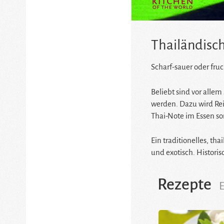
Thailändisc
Scharf-sauer oder fru
Beliebt sind vor alle
werden. Dazu wird Reis
Thai-Note im Essen sor
Ein traditionelles, th
und exotisch. Historis
Rezepte
E