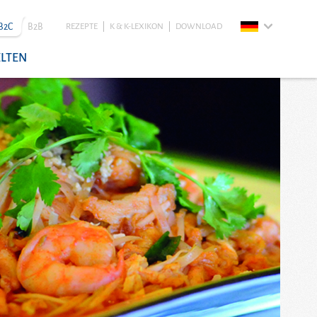
B2C
B2B
REZEPTE
K & K-LEXIKON
DOWNLOAD
LTEN