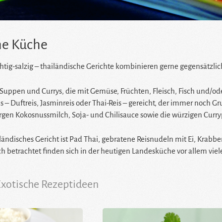
he Küche
chtig-salzig – thailändische Gerichte kombinieren gerne gegensätzl
m Suppen und Currys, die mit Gemüse, Früchten, Fleisch, Fisch und/o
 – Duftreis, Jasminreis oder Thai-Reis – gereicht, der immer noch Gr
gen Kokosnussmilch, Soja- und Chilisauce sowie die würzigen Currypas
ailändisches Gericht ist Pad Thai, gebratene Reisnudeln mit Ei, Krabbe
ch betrachtet finden sich in der heutigen Landesküche vor allem viel
xotische Rezeptideen