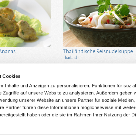
 Ananas
Thailändische Reisnudelsuppe
Thailand
t Cookies
 Inhalte und Anzeigen zu personalisieren, Funktionen für sozia
e Zugriffe auf unsere Website zu analysieren. Außerdem geben w
rwendung unserer Website an unsere Partner für soziale Medien
Impressum
re Partner führen diese Informationen möglicherweise mit weite
Kontakt
ereitgestellt haben oder die sie im Rahmen Ihrer Nutzung der D
Produkt-Feedback
Datenschutz