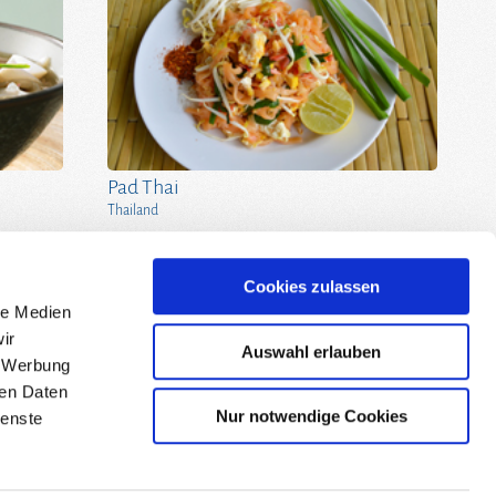
Pad Thai
Thailand
Cookies zulassen
le Medien
ir
Auswahl erlauben
, Werbung
Kreyenhop & Kluge GmbH & Co. KG
ren Daten
Fon +49 / 42 07 / 604 - 0
Nur notwendige Cookies
ienste
Fax +49 / 42 07 / 604 - 185