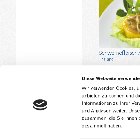
Schweinefleisch
Thailand
Diese Webseite verwende
Wir verwenden Cookies, um
anbieten zu können und di
Informationen zu Ihrer Ve
Unternehmen
Rezepte
und Analysen weiter. Unse
Produkte
K & K-Lexikon
zusammen, die Sie ihnen b
gesammelt haben.
Länderküchen
Download
Markenwelten