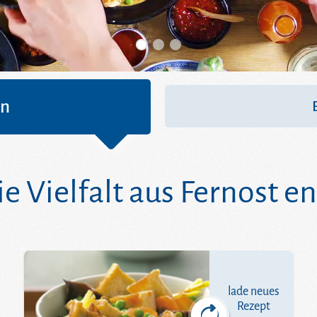
en
die Vielfalt aus Fernost 
lade neues
Rezept