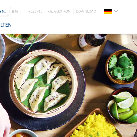
B2C
B2B
REZEPTE
K & K-LEXIKON
DOWNLOAD
LTEN